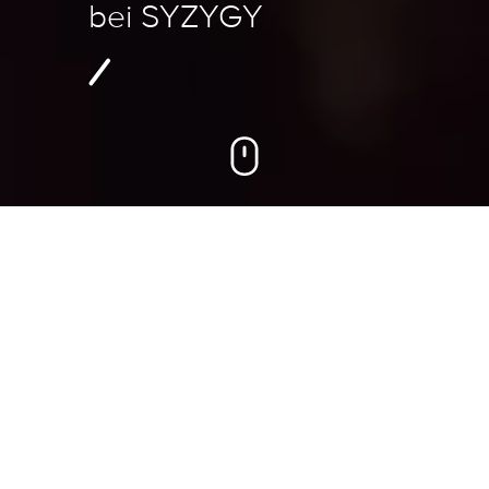
bei SYZYGY
Themen auf dieser Seite
Vom Bewerbungseingang bis zu Deinem ersten
Tag bei uns!
Du hast eine passende Position für Dich bei
SYZYGY gefunden und möchtest Dich gerne bei
uns bewerben? Super!
Wir freuen uns immer auf neue spannende Profile.
Deine Wunschposition ist momentan nicht
ausgeschrieben?