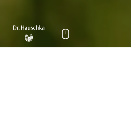
Themen auf dieser Seite
Projekte
Dr Hauschka
Transformation einer
starken
Marken-DNA in
neues
Wachstum